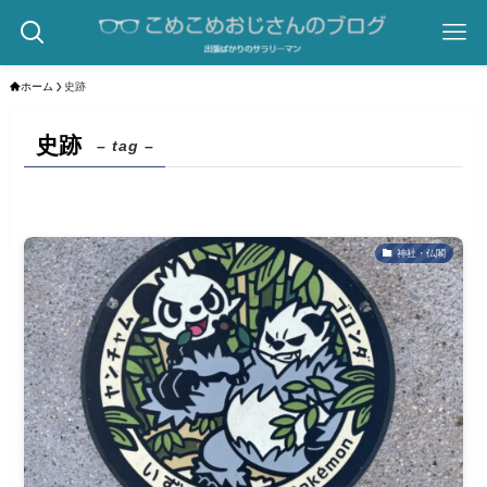
ホーム
史跡
史跡
– tag –
神社・仏閣