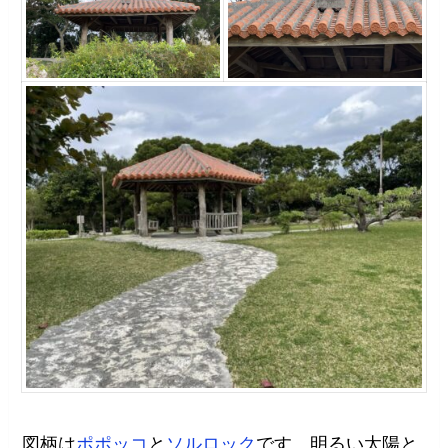
図柄は
ポポッコ
と
ソルロック
です。明るい太陽と