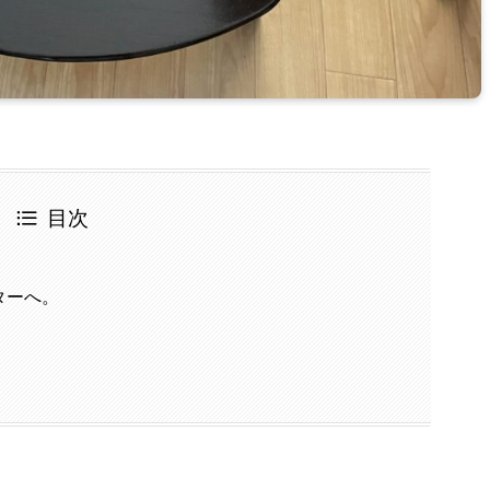
目次
ターへ。