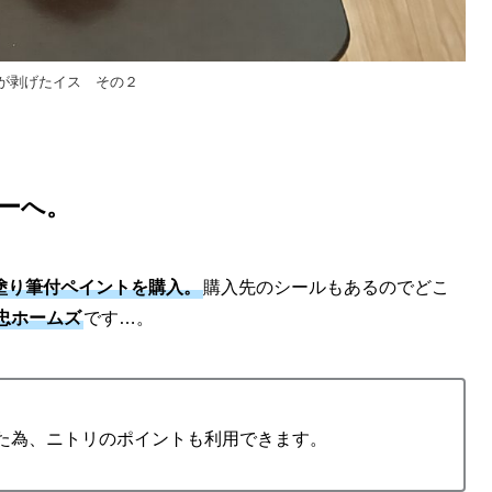
が剥げたイス その２
ー
へ。
ト塗り筆付ペイントを購入
。
購入先のシールもあるのでどこ
忠ホームズ
です…。
た為、ニトリのポイントも利用できます。