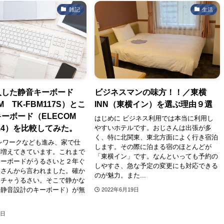
雑記
生活
入した静音キーボード
ビジネスマンの味方！！／東横
M TK-FBM117S）とこ
INN（東横イン）を選ぶ理由９選
ーボード（ELECOM
はじめに ビジネス利用では本当に利用し
014）を比較してみた。
やすいホテルです。おじさんは出張が多
く、特に北関東、東北方面によく行き宿泊
レワークなども進み、家で仕
します。その際に泊まる宿のほとんどが
が増えてきています。これまで
「東横イン」です。なんといっても予約の
キーボードがうるさいと２年ぐ
しやすさ、急な予定の変更にも対応できる
奥さんから言われました。確か
のが魅力。また...
カチャうるさい。そこで静かな
（静音設計のキーボード）が無
2022年6月19日
1日