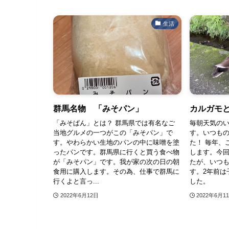
生活
群馬名物 「みそパン」
カルガモ
「みそぱん」とは？ 群馬県では有名なご
毎朝天気の
当地グルメの一つがこの「みそパン」で
す。いつも
す。やわらかい生地のパンの中に味噌を塗
た！ 毎年、
ったパンです。群馬県に行くと買う食べ物
します。今
が「みそパン」です。我が家の次の日の朝
たが、いつ
食用に購入します。その為、仕事で群馬に
す。2年前は
行くよと言っ...
した。 .
2022年6月12日
2022年6月1