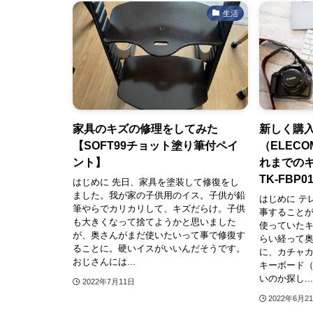
生活
家具のキズの修理をしてみた
新しく購
【SOFT99チョット塗り筆付ペイ
（ELECO
ント】
れまでのキ
TK-FBP
はじめに 先日、家具を塗装して修復をし
ました。我が家の子供用のイス。子供が鉛
はじめに テ
筆やらでカリカリして、キズだらけ。子供
事すること
も大きくなって捨てようかと思いました
使っていた
が、奥さんがまだ使いたいって事で修復す
らい経って
ることに。硬いイスがいいんだそうです。
に、カチャ
おじさんには...
キーボード
いのか探し...
2022年7月11日
2022年6月2