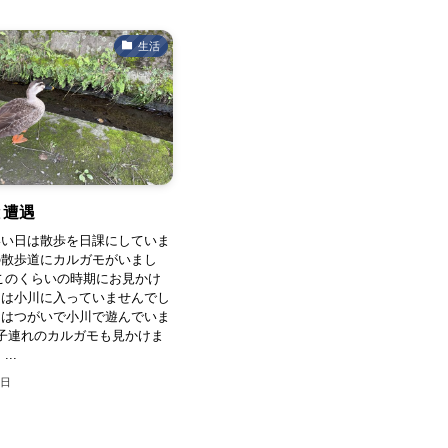
生活
と遭遇
いい日は散歩を日課にしていま
の散歩道にカルガモがいまし
このくらいの時期にお見かけ
回は小川に入っていませんでし
もはつがいで小川で遊んでいま
子連れのカルガモも見かけま
..
1日