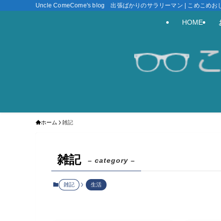
Uncle ComeCome's blog 出張ばかりのサラリーマン | こめこ
HOME
ホーム
雑記
雑記
– category –
雑記
生活