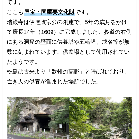
です。
ここも
国宝・国重要文化財
です。
瑞巌寺は伊達政宗公の創建で、5年の歳月をかけ
て慶長14年（1609）に完成しました。参道の右側
にある洞窟の壁面に供養塔や五輪塔、戒名等が無
数に刻まれています。供養場として使用されてい
たようです。
松島は古来より「欧州の高野」と呼ばれており、
亡き人の供養が営まれた場所でした。