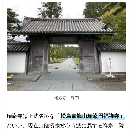
瑞巌寺 総門
瑞巌寺は正式名称を「
松島青龍山瑞巌円福禅寺」
といい、現在は臨済宗妙心寺派に属する禅宗寺院