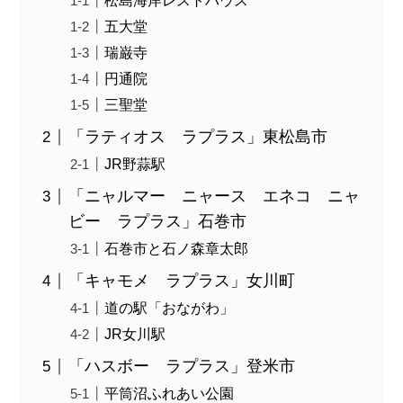
松島海岸レストハウス
五大堂
瑞巌寺
円通院
三聖堂
「ラティオス ラプラス」東松島市
JR野蒜駅
「ニャルマー ニャース エネコ ニャ
ビー ラプラス」石巻市
石巻市と石ノ森章太郎
「キャモメ ラプラス」女川町
道の駅「おながわ」
JR女川駅
「ハスボー ラプラス」登米市
平筒沼ふれあい公園