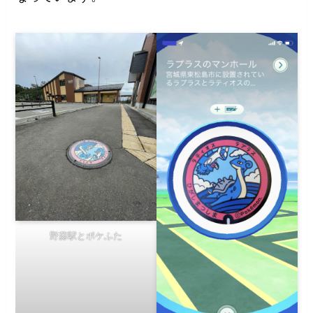
野蒜駅とポケふた