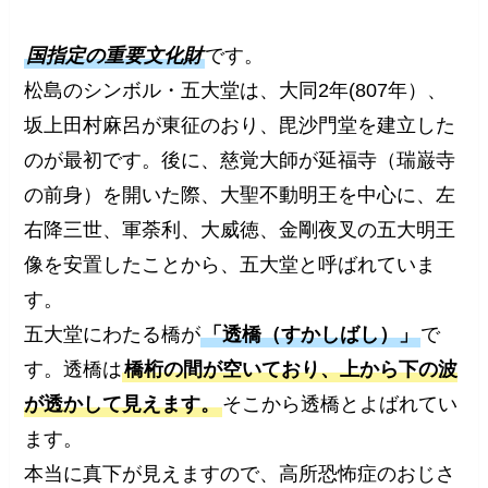
国指定の重要文化財
です。
松島のシンボル・五大堂は、大同2年(807年）、
坂上田村麻呂が東征のおり、毘沙門堂を建立した
のが最初です。後に、慈覚大師が延福寺（瑞巌寺
の前身）を開いた際、大聖不動明王を中心に、左
右降三世、軍荼利、大威徳、金剛夜叉の五大明王
像を安置したことから、五大堂と呼ばれていま
す。
五大堂にわたる橋が
「透橋（すかしばし）」
で
す。透橋は
橋桁の間が空いており、上から下の波
が透かして見えます。
そこから透橋とよばれてい
ます。
本当に真下が見えますので、高所恐怖症のおじさ