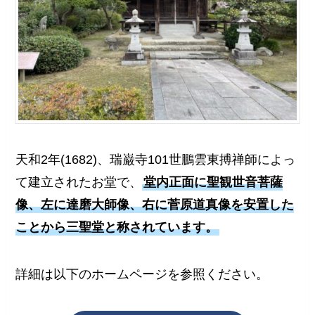
天和2年(1682)、瑞巌寺101世鵬雲東搏禅師によっ
て建立されたお堂で、
堂内正面に聖観世音菩薩
像、左に達磨大師像、右に菅原道真像を安置した
ことから三聖堂と称されています。
詳細は以下のホームページを参照ください。